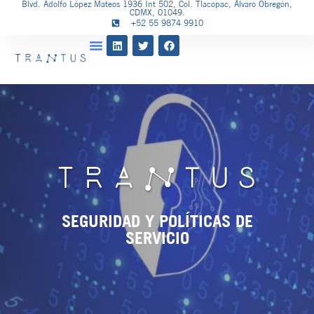
Blvd. Adolfo López Mateos 1936 Int 502, Col. Tlacopac, Álvaro Obregón,
CDMX, 01049.
+52 55 9874 9910
SEGURIDAD Y POLÍTICAS DE
SERVICIO